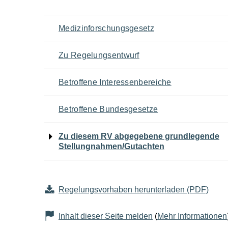
Navigation
Medizinforschungsgesetz
für
Zu Regelungsentwurf
den
Betroffene Interessenbereiche
Seiteninhalt
Betroffene Bundesgesetze
Zu diesem RV abgegebene grundlegende
Stellungnahmen/Gutachten
Regelungsvorhaben herunterladen (PDF)
Inhalt dieser Seite melden
(
Mehr Informationen