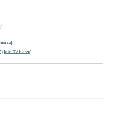
u]
hierzu]
P)
[alle RV hierzu]