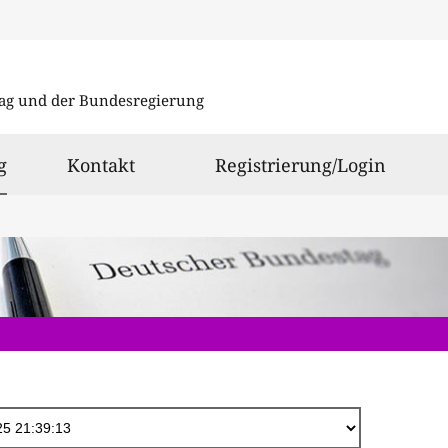
Direkt
zum
ag und der Bundesregierung
Inhalt
ausgewählt
g
Kontakt
Registrierung/Login