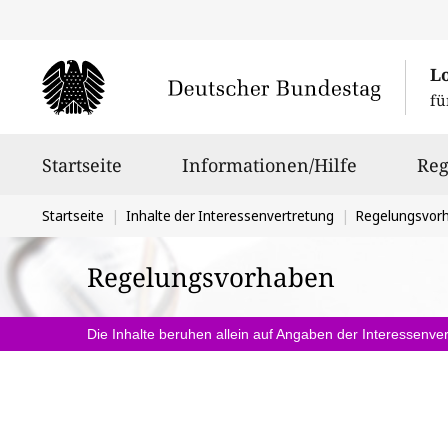
L
fü
Hauptnavigation
Startseite
Informationen/Hilfe
Reg
Sie
Startseite
Inhalte der Interessenvertretung
Regelungsvor
befinden
Regelungsvorhaben
sich
hier:
Die Inhalte beruhen allein auf Angaben der Interessenver