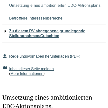
Navigation
Umsetzung eines ambitionierten EDC-Aktionsplans,
für
Betroffene Interessenbereiche
den
Zu diesem RV abgegebene grundlegende
Seiteninhalt
Stellungnahmen/Gutachten
Regelungsvorhaben herunterladen (PDF)
Inhalt dieser Seite melden
(
Mehr Informationen
)
Umsetzung eines ambitionierten
EDC-Aktionsplans,