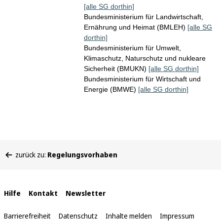
[alle SG dorthin]
Bundesministerium für Landwirtschaft,
Ernährung und Heimat (BMLEH)
[alle SG
dorthin]
Bundesministerium für Umwelt,
Klimaschutz, Naturschutz und nukleare
Sicherheit (BMUKN)
[alle SG dorthin]
Bundesministerium für Wirtschaft und
Energie (BMWE)
[alle SG dorthin]
Sie
zurück zu:
Regelungsvorhaben
befinden
sich
hier:
Interne
Hilfe
Kontakt
Newsletter
Links
Barrierefreiheit
Datenschutz
Inhalte melden
Impressum