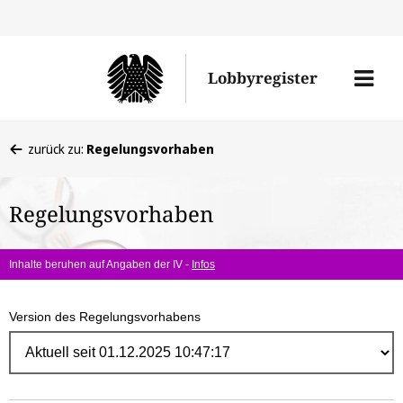
Direk
zum
Men
Lobbyregister
Inhal
öffne
Sie
zurück zu:
Regelungsvorhaben
befinden
sich
Regelungsvorhaben
hier:
Inhalte beruhen auf Angaben der IV -
Infos
Version des Regelungsvorhabens