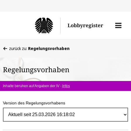
Direk
zum
Men
Lobbyregister
Inhal
öffne
Sie
zurück zu:
Regelungsvorhaben
befinden
sich
Regelungsvorhaben
hier:
Inhalte beruhen auf Angaben der IV -
Infos
Version des Regelungsvorhabens