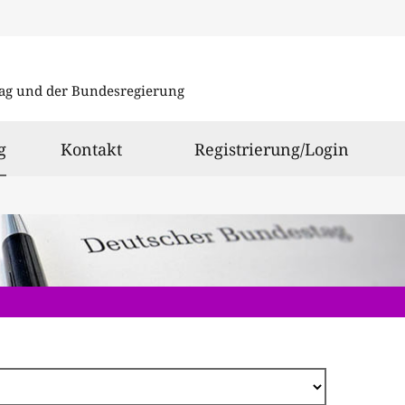
Direkt
zum
ag und der Bundesregierung
Inhalt
ausgewählt
g
Kontakt
Registrierung/Login