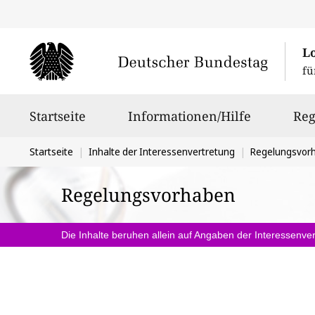
L
fü
Hauptnavigation
Startseite
Informationen/Hilfe
Reg
Sie
Startseite
Inhalte der Interessenvertretung
Regelungsvor
befinden
Regelungsvorhaben
sich
hier:
Die Inhalte beruhen allein auf Angaben der Interessenver