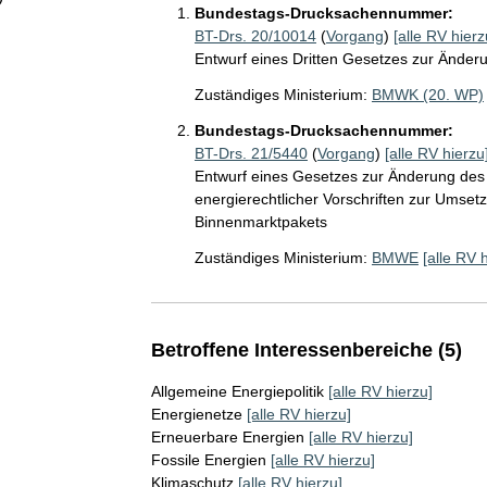
Bundestags-Drucksachennummer:
BT-Drs. 20/10014
(
Vorgang
)
[alle RV hierz
Entwurf eines Dritten Gesetzes zur Änder
Zuständiges Ministerium:
BMWK (20. WP)
Bundestags-Drucksachennummer:
BT-Drs. 21/5440
(
Vorgang
)
[alle RV hierzu
Entwurf eines Gesetzes zur Änderung des 
energierechtlicher Vorschriften zur Umse
Binnenmarktpakets
Zuständiges Ministerium:
BMWE
[alle RV 
Betroffene Interessenbereiche (5)
Allgemeine Energiepolitik
[alle RV hierzu]
Energienetze
[alle RV hierzu]
Erneuerbare Energien
[alle RV hierzu]
Fossile Energien
[alle RV hierzu]
Klimaschutz
[alle RV hierzu]