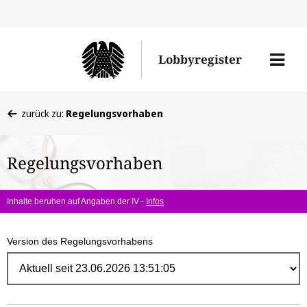
Direk
zum
Men
Lobbyregister
Inhal
öffne
Sie
zurück zu:
Regelungsvorhaben
befinden
sich
Regelungsvorhaben
hier:
Inhalte beruhen auf Angaben der IV -
Infos
Version des Regelungsvorhabens