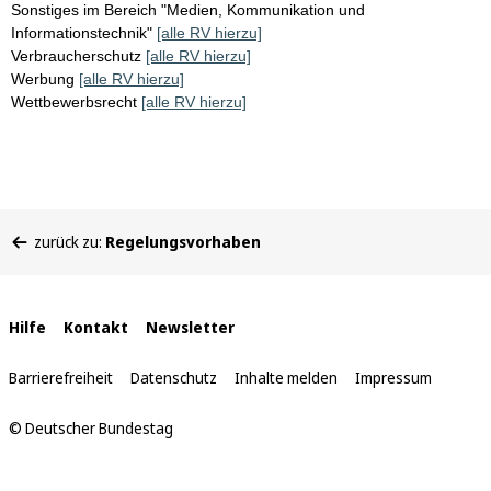
Sonstiges im Bereich "Medien, Kommunikation und
Informationstechnik"
[alle RV hierzu]
Verbraucherschutz
[alle RV hierzu]
Werbung
[alle RV hierzu]
Wettbewerbsrecht
[alle RV hierzu]
Sie
zurück zu:
Regelungsvorhaben
befinden
sich
hier:
Interne
Hilfe
Kontakt
Newsletter
Links
Barrierefreiheit
Datenschutz
Inhalte melden
Impressum
© Deutscher Bundestag