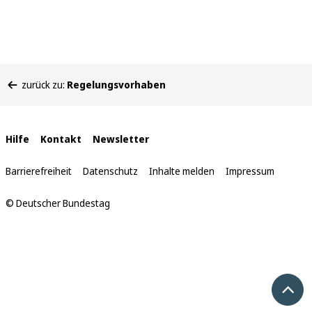
Sie
zurück zu:
Regelungsvorhaben
befinden
sich
hier:
Interne
Hilfe
Kontakt
Newsletter
Links
Barrierefreiheit
Datenschutz
Inhalte melden
Impressum
© Deutscher Bundestag
Nach