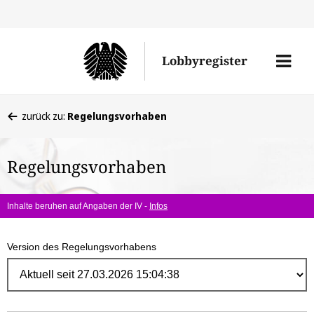
Direk
zum
Men
Lobbyregister
Inhal
öffne
Sie
zurück zu:
Regelungsvorhaben
befinden
sich
Regelungsvorhaben
hier:
Inhalte beruhen auf Angaben der IV -
Infos
Version des Regelungsvorhabens