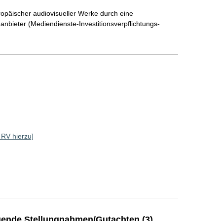
opäischer audiovisueller Werke durch eine
eanbieter (Mediendienste-Investitionsverpflichtungs-
e RV hierzu]
]
ende Stellungnahmen/Gutachten (3)