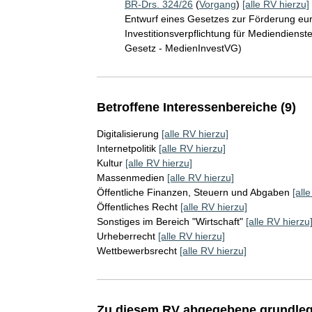
BR-Drs. 324/26
(
Vorgang
)
[alle RV hierzu]
Entwurf eines Gesetzes zur Förderung eur
Investitionsverpflichtung für Mediendienst
Gesetz - MedienInvestVG)
Betroffene Interessenbereiche (9)
Digitalisierung
[alle RV hierzu]
Internetpolitik
[alle RV hierzu]
Kultur
[alle RV hierzu]
Massenmedien
[alle RV hierzu]
Öffentliche Finanzen, Steuern und Abgaben
[all
Öffentliches Recht
[alle RV hierzu]
Sonstiges im Bereich "Wirtschaft"
[alle RV hierzu
Urheberrecht
[alle RV hierzu]
Wettbewerbsrecht
[alle RV hierzu]
Zu diesem RV abgegebene grundleg