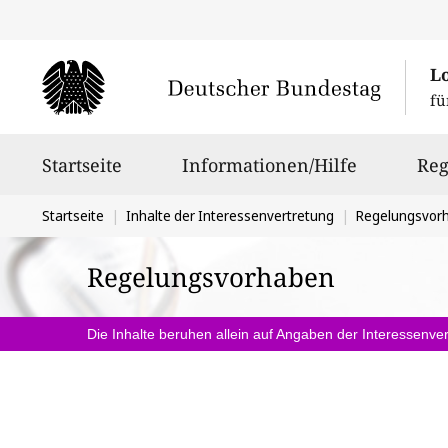
L
fü
Hauptnavigation
Startseite
Informationen/Hilfe
Reg
Sie
Startseite
Inhalte der Interessenvertretung
Regelungsvor
befinden
Regelungsvorhaben
sich
hier:
Die Inhalte beruhen allein auf Angaben der Interessenver