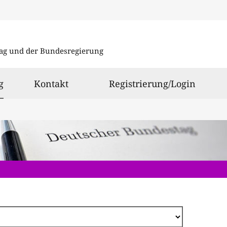
Direkt
zum
ag und der Bundesregierung
Inhalt
ausgewählt
g
Kontakt
Registrierung/Login