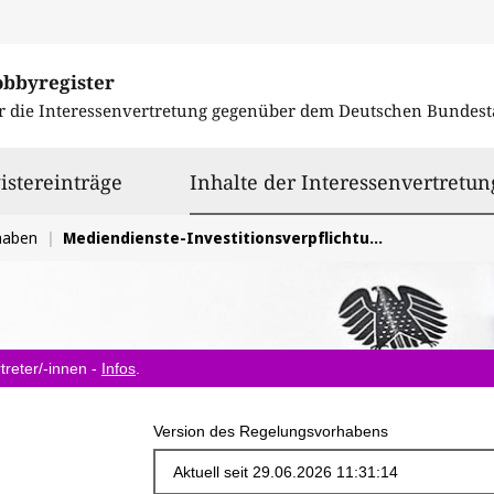
obbyregister
r die Interessenvertretung gegenüber dem
Deutschen Bundest
istereinträge
Inhalte der Interessenvertretun
haben
Mediendienste-Investitionsverpflichtungs-Gesetz: Sicherung des Handlungsspielraums privater Medienanbieter
treter/-innen -
Infos
.
Version des Regelungsvorhabens