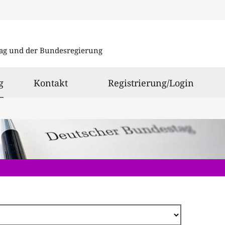
Direkt
zum
ag und der Bundesregierung
Inhalt
ausgewählt
g
Kontakt
Registrierung/Login