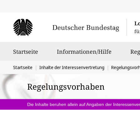
L
fü
Hauptnavigation
Startseite
Informationen/Hilfe
Reg
Sie
Startseite
Inhalte der Interessenvertretung
Regelungsvor
befinden
Regelungsvorhaben
sich
hier:
Die Inhalte beruhen allein auf Angaben der Interessenver