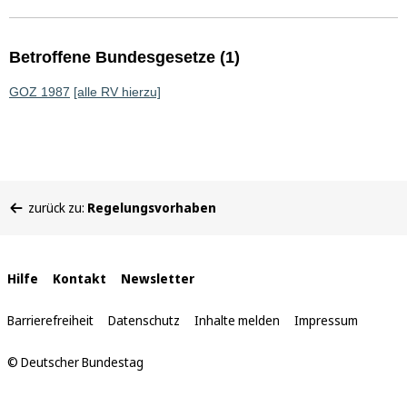
Betroffene Bundesgesetze (1)
GOZ 1987
[alle RV hierzu]
Sie
zurück zu:
Regelungsvorhaben
befinden
sich
hier:
Interne
Hilfe
Kontakt
Newsletter
Links
Barrierefreiheit
Datenschutz
Inhalte melden
Impressum
© Deutscher Bundestag