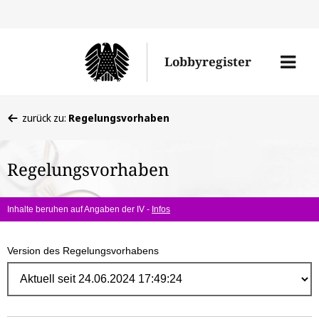
Direk
zum
Men
Lobbyregister
Inhal
öffne
Sie
zurück zu:
Regelungsvorhaben
befinden
sich
Regelungsvorhaben
hier:
Inhalte beruhen auf Angaben der IV -
Infos
Version des Regelungsvorhabens