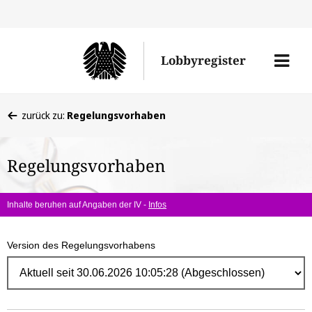
Direk
zum
Men
Lobbyregister
Inhal
öffne
Sie
zurück zu:
Regelungsvorhaben
befinden
sich
Regelungsvorhaben
hier:
Inhalte beruhen auf Angaben der IV -
Infos
Version des Regelungsvorhabens