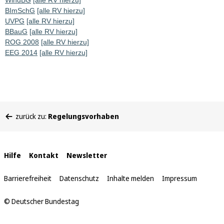
WindBG
[alle RV hierzu]
BImSchG
[alle RV hierzu]
UVPG
[alle RV hierzu]
BBauG
[alle RV hierzu]
ROG 2008
[alle RV hierzu]
EEG 2014
[alle RV hierzu]
Sie
zurück zu:
Regelungsvorhaben
befinden
sich
hier:
Interne
Hilfe
Kontakt
Newsletter
Links
Barrierefreiheit
Datenschutz
Inhalte melden
Impressum
© Deutscher Bundestag