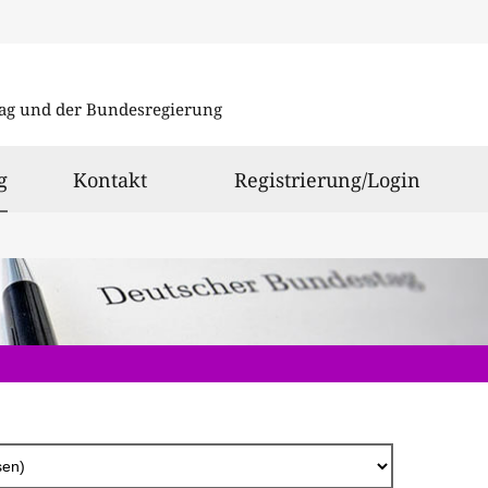
Direkt
zum
ag und der Bundesregierung
Inhalt
ausgewählt
g
Kontakt
Registrierung/Login