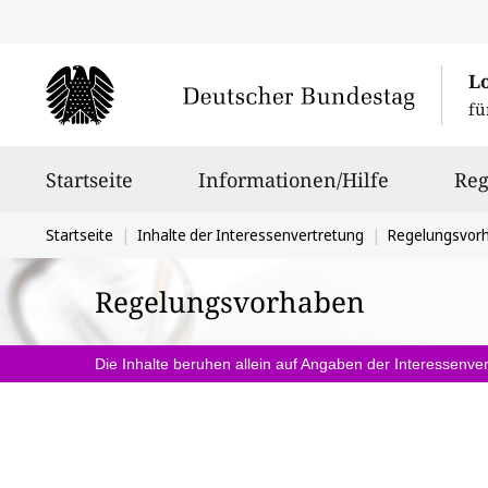
L
fü
Hauptnavigation
Startseite
Informationen/Hilfe
Reg
Sie
Startseite
Inhalte der Interessenvertretung
Regelungsvor
befinden
Regelungsvorhaben
sich
hier:
Die Inhalte beruhen allein auf Angaben der Interessenver