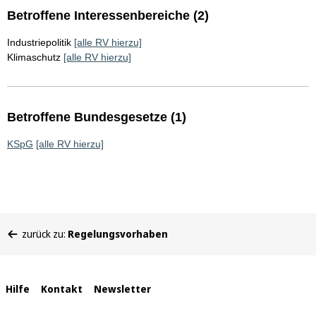
Betroffene Interessenbereiche (2)
Industriepolitik
[alle RV hierzu]
Klimaschutz
[alle RV hierzu]
Betroffene Bundesgesetze (1)
KSpG
[alle RV hierzu]
Sie
zurück zu:
Regelungsvorhaben
befinden
sich
hier:
Interne
Hilfe
Kontakt
Newsletter
Links