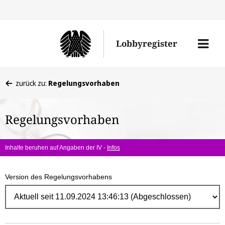
Direk
zum
Men
Lobbyregister
Inhal
öffne
Sie
zurück zu:
Regelungsvorhaben
befinden
sich
Regelungsvorhaben
hier:
Inhalte beruhen auf Angaben der IV -
Infos
Version des Regelungsvorhabens