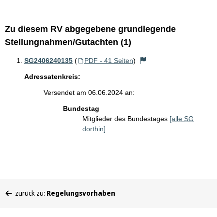
Zu diesem RV abgegebene grundlegende
Stellungnahmen/Gutachten (1)
SG2406240135
(
PDF - 41 Seiten
)
Adressatenkreis:
Versendet am 06.06.2024 an:
Bundestag
Mitglieder des Bundestages
[alle SG
dorthin]
Sie
zurück zu:
Regelungsvorhaben
befinden
sich