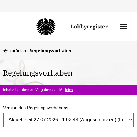
Direk
zum
Men
Lobbyregister
Inhal
öffne
Sie
zurück zu:
Regelungsvorhaben
befinden
sich
Regelungsvorhaben
hier:
Inhalte beruhen auf Angaben der IV -
Infos
Version des Regelungsvorhabens