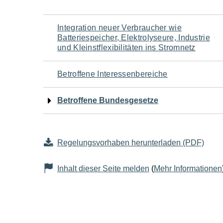
Navigation
Integration neuer Verbraucher wie
Batteriespeicher, Elektrolyseure, Industrie
für
und Kleinstflexibilitäten ins Stromnetz
den
Betroffene Interessenbereiche
Seiteninhalt
Betroffene Bundesgesetze
Regelungsvorhaben herunterladen (PDF)
Inhalt dieser Seite melden
(
Mehr Informationen