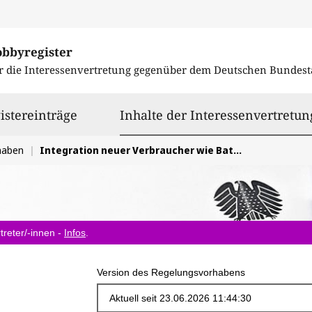
obbyregister
r die Interessenvertretung gegenüber dem
Deutschen Bundest
istereinträge
Inhalte der Interessenvertretun
haben
Integration neuer Verbraucher wie Batteriespeicher, Elektrolyseure, Industrie und Kleinstflexibilitäten ins Stromnetz
treter/-innen -
Infos
.
Version des Regelungsvorhabens