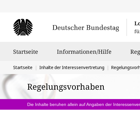
L
fü
Hauptnavigation
Startseite
Informationen/Hilfe
Reg
Sie
Startseite
Inhalte der Interessenvertretung
Regelungsvor
befinden
Regelungsvorhaben
sich
hier:
Die Inhalte beruhen allein auf Angaben der Interessenver