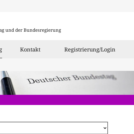
Direkt
zum
ag und der Bundesregierung
Inhalt
ausgewählt
g
Kontakt
Registrierung/Login