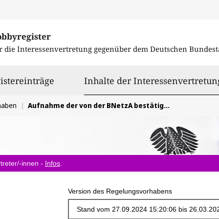
obbyregister
r die Interessenvertretung gegenüber dem
Deutschen Bundest
istereinträge
Inhalte der Interessenvertretun
haben
Aufnahme der von der BNetzA bestätigten Maßnahmen des NEP 2037/2045 (2023) in den Bundesbedarfsplan
treter/-innen -
Infos
.
Version des Regelungsvorhabens