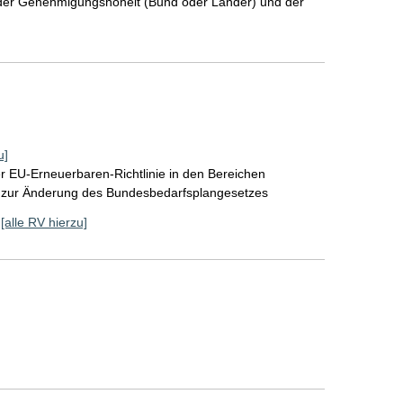
der Genehmigungshoheit (Bund oder Länder) und der
u]
 EU-Erneuerbaren-Richtlinie in den Bereichen
 zur Änderung des Bundesbedarfsplangesetzes
[alle RV hierzu]