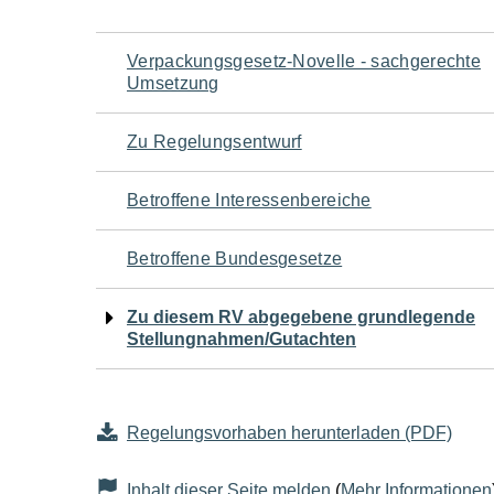
Navigation
Verpackungsgesetz-Novelle - sachgerechte
Umsetzung
für
Zu Regelungsentwurf
den
Betroffene Interessenbereiche
Seiteninhalt
Betroffene Bundesgesetze
Zu diesem RV abgegebene grundlegende
Stellungnahmen/Gutachten
Regelungsvorhaben herunterladen (PDF)
Inhalt dieser Seite melden
(
Mehr Informationen