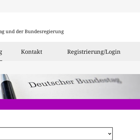
Direkt
zum
ag und der Bundesregierung
Inhalt
ausgewählt
g
Kontakt
Registrierung/Login