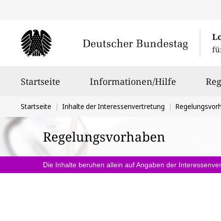
L
fü
Hauptnavigation
Startseite
Informationen/Hilfe
Reg
Sie
Startseite
Inhalte der Interessenvertretung
Regelungsvor
befinden
Regelungsvorhaben
sich
hier:
Die Inhalte beruhen allein auf Angaben der Interessenver