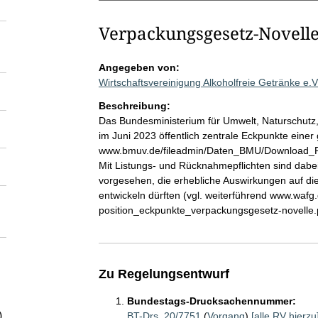
Verpackungsgesetz-Novelle
Angegeben von:
Wirtschaftsvereinigung Alkoholfreie Getränke e.
Beschreibung:
Das Bundesministerium für Umwelt, Naturschutz,
im Juni 2023 öffentlich zentrale Eckpunkte einer
www.bmuv.de/fileadmin/Daten_BMU/Download_PDF
Mit Listungs- und Rücknahmepflichten sind dab
vorgesehen, die erhebliche Auswirkungen auf 
entwickeln dürften (vgl. weiterführend www.wafg.
position_eckpunkte_verpackungsgesetz-novelle.
Zu Regelungsentwurf
Bundestags-Drucksachennummer:
)
BT-Drs. 20/7751
(
Vorgang
)
[alle RV hierzu