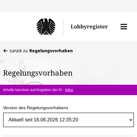
Direk
zum
Men
Lobbyregister
Inhal
öffne
Sie
zurück zu:
Regelungsvorhaben
befinden
sich
Regelungsvorhaben
hier:
Inhalte beruhen auf Angaben der IV -
Infos
Version des Regelungsvorhabens