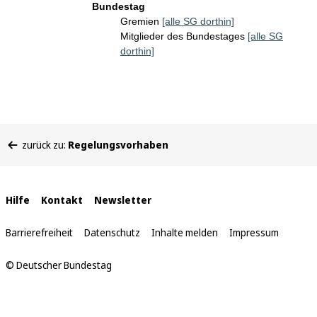
Bundestag
Gremien
[alle SG dorthin]
Mitglieder des Bundestages
[alle SG
dorthin]
Sie
zurück zu:
Regelungsvorhaben
befinden
sich
hier:
Interne
Hilfe
Kontakt
Newsletter
Links
Barrierefreiheit
Datenschutz
Inhalte melden
Impressum
© Deutscher Bundestag