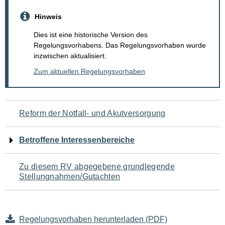
Hinweis
Dies ist eine historische Version des
Regelungsvorhabens. Das Regelungsvorhaben wurde
inzwischen aktualisiert.
Zum aktuellen Regelungsvorhaben
Navigation
Reform der Notfall- und Akutversorgung
für
Betroffene Interessenbereiche
den
Zu diesem RV abgegebene grundlegende
Seiteninhalt
Stellungnahmen/Gutachten
Regelungsvorhaben herunterladen (PDF)