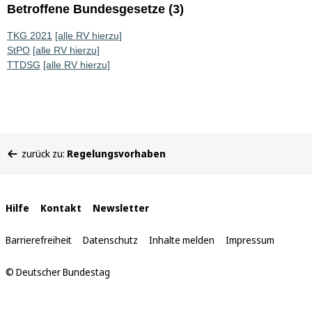
Betroffene Bundesgesetze (3)
TKG 2021
[alle RV hierzu]
StPO
[alle RV hierzu]
TTDSG
[alle RV hierzu]
Sie
zurück zu:
Regelungsvorhaben
befinden
sich
hier:
Interne
Hilfe
Kontakt
Newsletter
Links
Barrierefreiheit
Datenschutz
Inhalte melden
Impressum
© Deutscher Bundestag