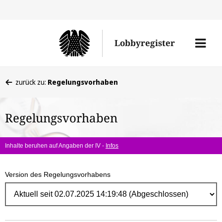
Direk
zum
Men
Lobbyregister
Inhal
öffne
Sie
zurück zu:
Regelungsvorhaben
befinden
sich
Regelungsvorhaben
hier:
Inhalte beruhen auf Angaben der IV -
Infos
Version des Regelungsvorhabens