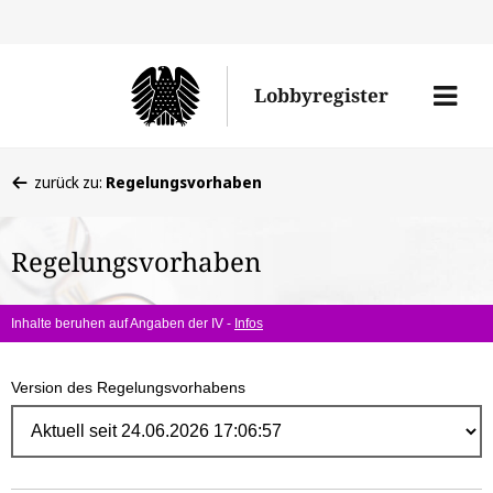
Direk
zum
Men
Lobbyregister
Inhal
öffne
Sie
zurück zu:
Regelungsvorhaben
befinden
sich
Regelungsvorhaben
hier:
Inhalte beruhen auf Angaben der IV -
Infos
Version des Regelungsvorhabens