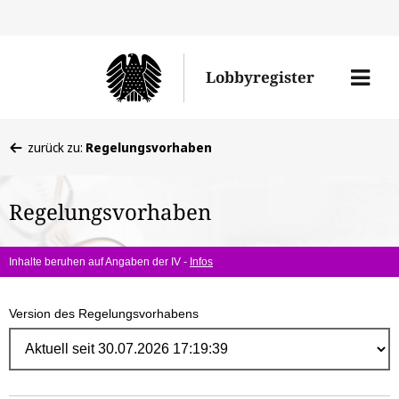
Direk
zum
Men
Lobbyregister
Inhal
öffne
Sie
zurück zu:
Regelungsvorhaben
befinden
sich
Regelungsvorhaben
hier:
Inhalte beruhen auf Angaben der IV -
Infos
Version des Regelungsvorhabens