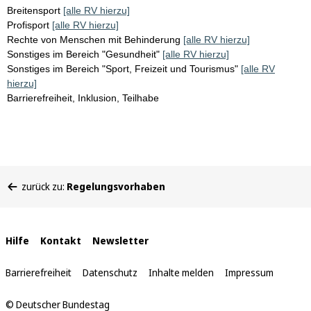
Breitensport
[alle RV hierzu]
Profisport
[alle RV hierzu]
Rechte von Menschen mit Behinderung
[alle RV hierzu]
Sonstiges im Bereich "Gesundheit"
[alle RV hierzu]
Sonstiges im Bereich "Sport, Freizeit und Tourismus"
[alle RV
hierzu]
Barrierefreiheit, Inklusion, Teilhabe
Sie
zurück zu:
Regelungsvorhaben
befinden
sich
hier:
Interne
Hilfe
Kontakt
Newsletter
Links
Barrierefreiheit
Datenschutz
Inhalte melden
Impressum
© Deutscher Bundestag