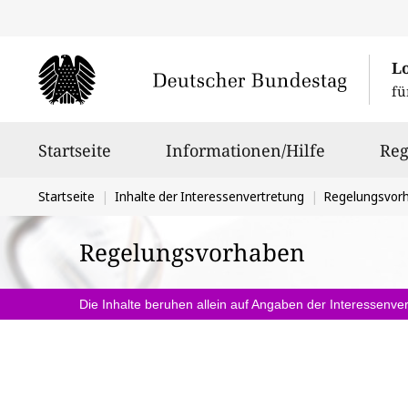
L
fü
Hauptnavigation
Startseite
Informationen/Hilfe
Reg
Sie
Startseite
Inhalte der Interessenvertretung
Regelungsvor
befinden
Regelungsvorhaben
sich
hier:
Die Inhalte beruhen allein auf Angaben der Interessenver