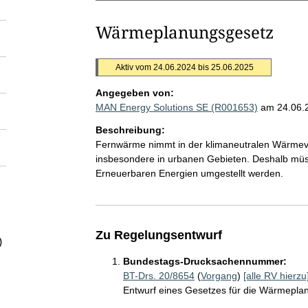
Wärmeplanungsgesetz
Aktiv vom 24.06.2024 bis 25.06.2025
Angegeben von:
MAN Energy Solutions SE (R001653)
am 24.06.
Beschreibung:
Fernwärme nimmt in der klimaneutralen Wärmeve
insbesondere in urbanen Gebieten. Deshalb m
Erneuerbaren Energien umgestellt werden.
Zu Regelungsentwurf
)
Bundestags-Drucksachennummer:
BT-Drs. 20/8654
(
Vorgang
)
[alle RV hierzu
Entwurf eines Gesetzes für die Wärmepl