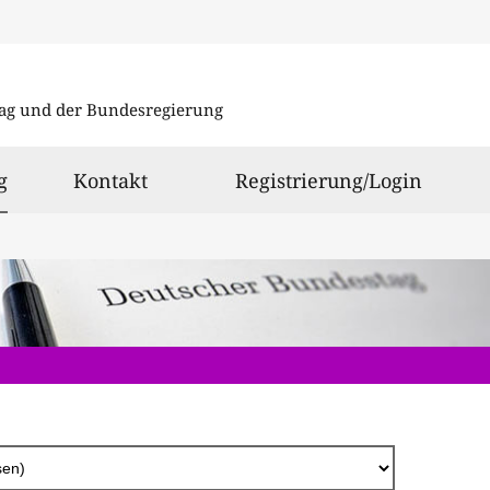
Direkt
zum
ag und der Bundesregierung
Inhalt
ausgewählt
g
Kontakt
Registrierung/Login