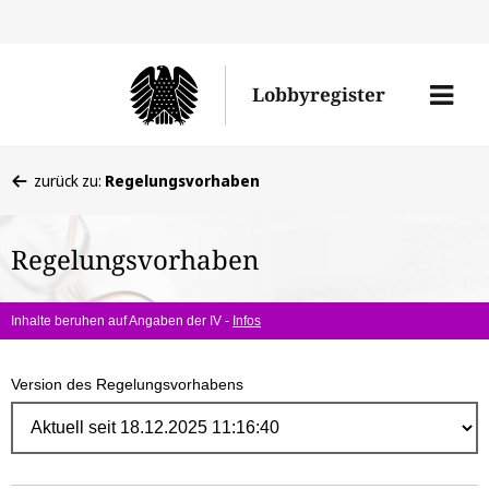
Direk
zum
Men
Lobbyregister
Inhal
öffne
Sie
zurück zu:
Regelungsvorhaben
befinden
sich
Regelungsvorhaben
hier:
Inhalte beruhen auf Angaben der IV -
Infos
Version des Regelungsvorhabens