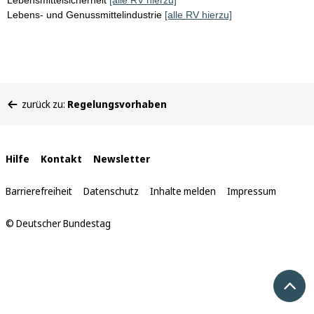
Lebensmittelsicherheit
[alle RV hierzu]
Lebens- und Genussmittelindustrie
[alle RV hierzu]
Sie
zurück zu:
Regelungsvorhaben
befinden
sich
hier:
Interne
Hilfe
Kontakt
Newsletter
Links
Barrierefreiheit
Datenschutz
Inhalte melden
Impressum
© Deutscher Bundestag
Nach