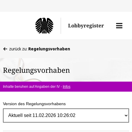
Direk
zum
Men
Lobbyregister
Inhal
öffne
Sie
zurück zu:
Regelungsvorhaben
befinden
sich
Regelungsvorhaben
hier:
Inhalte beruhen auf Angaben der IV -
Infos
Version des Regelungsvorhabens