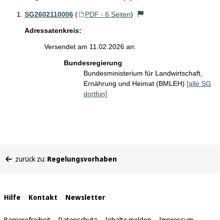
SG2602110006
(
PDF - 6 Seiten
)
Adressatenkreis:
Versendet am 11.02.2026 an:
Bundesregierung
Bundesministerium für Landwirtschaft,
Ernährung und Heimat (BMLEH)
[alle SG
dorthin]
Sie
zurück zu:
Regelungsvorhaben
befinden
sich
hier:
Interne
Hilfe
Kontakt
Newsletter
Links
Barrierefreiheit
Datenschutz
Inhalte melden
Impressum