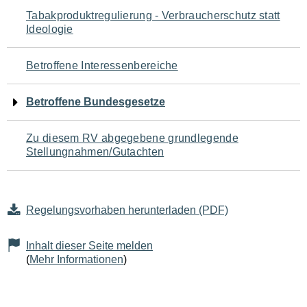
Navigation
Tabakproduktregulierung - Verbraucherschutz statt
Ideologie
für
den
Betroffene Interessenbereiche
Seiteninhalt
Betroffene Bundesgesetze
Zu diesem RV abgegebene grundlegende
Stellungnahmen/Gutachten
Regelungsvorhaben herunterladen (PDF)
Inhalt dieser Seite melden
(
Mehr Informationen
)