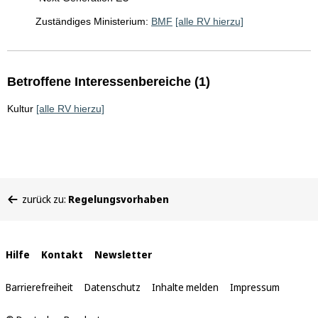
Zuständiges Ministerium:
BMF
[alle RV hierzu]
Betroffene Interessenbereiche (1)
Kultur
[alle RV hierzu]
Sie
zurück zu:
Regelungsvorhaben
befinden
sich
hier:
Interne
Hilfe
Kontakt
Newsletter
Links
Barrierefreiheit
Datenschutz
Inhalte melden
Impressum