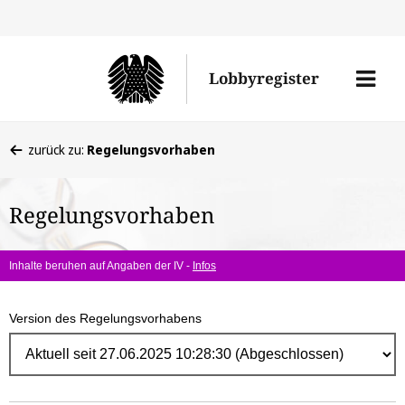
Direk
zum
Men
Lobbyregister
Inhal
öffne
Sie
zurück zu:
Regelungsvorhaben
befinden
sich
Regelungsvorhaben
hier:
Inhalte beruhen auf Angaben der IV -
Infos
Version des Regelungsvorhabens