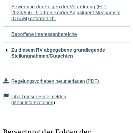
Navigation
Bewertung der Folgen der Verordnung (EU)
2023/956 - Carbon Border Adjustment Mechanism
für
(CBAM) erforderlich.
den
Betroffene Interessenbereiche
Seiteninhalt
Zu diesem RV abgegebene grundlegende
Stellungnahmen/Gutachten
Regelungsvorhaben herunterladen (PDF)
Inhalt dieser Seite melden
(
Mehr Informationen
)
Bewertung der Folgen der