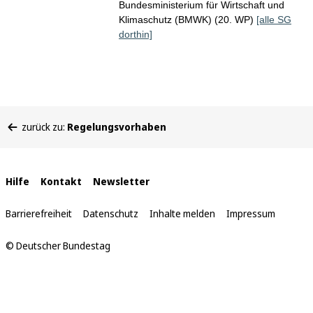
Bundesministerium für Wirtschaft und
Klimaschutz (BMWK) (20. WP)
[alle SG
dorthin]
Sie
zurück zu:
Regelungsvorhaben
befinden
sich
hier:
Interne
Hilfe
Kontakt
Newsletter
Links
Barrierefreiheit
Datenschutz
Inhalte melden
Impressum
© Deutscher Bundestag