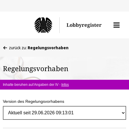
Direk
zum
Men
Lobbyregister
Inhal
öffne
Sie
zurück zu:
Regelungsvorhaben
befinden
sich
Regelungsvorhaben
hier:
Inhalte beruhen auf Angaben der IV -
Infos
Version des Regelungsvorhabens