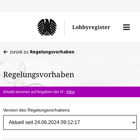
Direk
zum
Men
Lobbyregister
Inhal
öffne
Sie
zurück zu:
Regelungsvorhaben
befinden
sich
Regelungsvorhaben
hier:
Inhalte beruhen auf Angaben der IV -
Infos
Version des Regelungsvorhabens