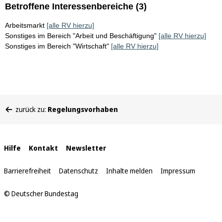
Betroffene Interessenbereiche (3)
Arbeitsmarkt
[alle RV hierzu]
Sonstiges im Bereich "Arbeit und Beschäftigung"
[alle RV hierzu]
Sonstiges im Bereich "Wirtschaft"
[alle RV hierzu]
Sie
zurück zu:
Regelungsvorhaben
befinden
sich
hier:
Interne
Hilfe
Kontakt
Newsletter
Links
Barrierefreiheit
Datenschutz
Inhalte melden
Impressum
© Deutscher Bundestag