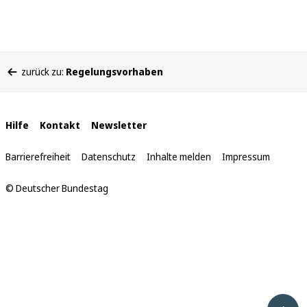
Sie
zurück zu:
Regelungsvorhaben
befinden
sich
hier:
Interne
Hilfe
Kontakt
Newsletter
Links
Barrierefreiheit
Datenschutz
Inhalte melden
Impressum
© Deutscher Bundestag