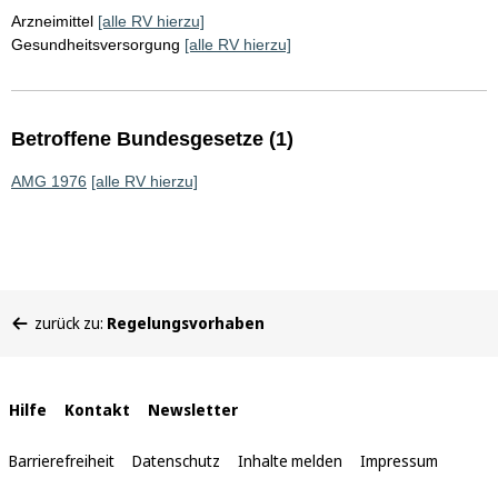
Arzneimittel
[alle RV hierzu]
Gesundheitsversorgung
[alle RV hierzu]
Betroffene Bundesgesetze (1)
AMG 1976
[alle RV hierzu]
Sie
zurück zu:
Regelungsvorhaben
befinden
sich
hier:
Interne
Hilfe
Kontakt
Newsletter
Links
Barrierefreiheit
Datenschutz
Inhalte melden
Impressum