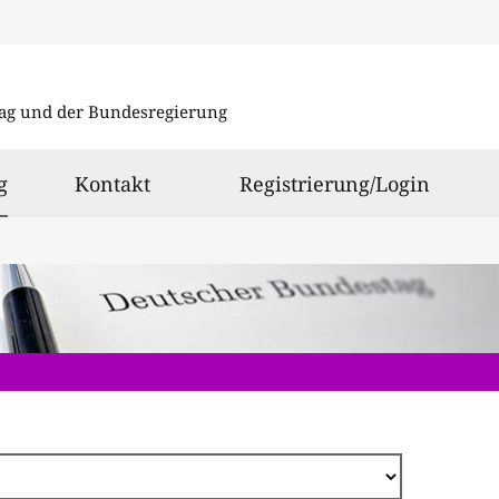
Direkt
zum
ag und der Bundesregierung
Inhalt
ausgewählt
g
Kontakt
Registrierung/Login