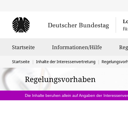
L
fü
Hauptnavigation
Startseite
Informationen/Hilfe
Reg
Sie
Startseite
Inhalte der Interessenvertretung
Regelungsvor
befinden
Regelungsvorhaben
sich
hier:
Die Inhalte beruhen allein auf Angaben der Interessenver