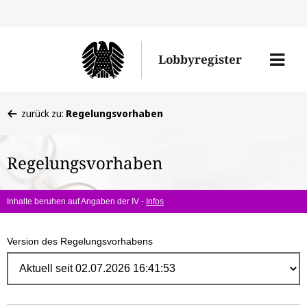
Direk
zum
Men
Lobbyregister
Inhal
öffne
Sie
zurück zu:
Regelungsvorhaben
befinden
sich
Regelungsvorhaben
hier:
Inhalte beruhen auf Angaben der IV -
Infos
Version des Regelungsvorhabens