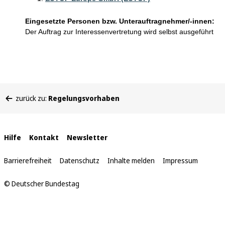
Eingesetzte Personen bzw. Unterauftragnehmer/-innen:
Der Auftrag zur Interessenvertretung wird selbst ausgeführt
Sie
zurück zu:
Regelungsvorhaben
befinden
sich
hier:
Interne
Hilfe
Kontakt
Newsletter
Links
Barrierefreiheit
Datenschutz
Inhalte melden
Impressum
© Deutscher Bundestag