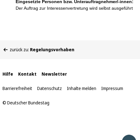
Eingesetzte Personen bzw. Unterauftragnehmer/-innen:
Der Auftrag zur Interessenvertretung wird selbst ausgeführt
Sie
zurück zu:
Regelungsvorhaben
befinden
sich
hier:
Interne
Hilfe
Kontakt
Newsletter
Links
Barrierefreiheit
Datenschutz
Inhalte melden
Impressum
© Deutscher Bundestag