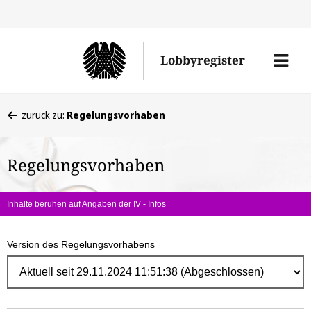
Direk
zum
Men
Lobbyregister
Inhal
öffne
Sie
zurück zu:
Regelungsvorhaben
befinden
sich
Regelungsvorhaben
hier:
Inhalte beruhen auf Angaben der IV -
Infos
Version des Regelungsvorhabens