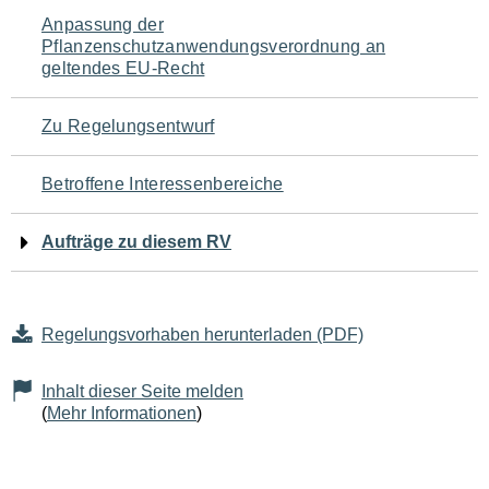
Navigation
Anpassung der
Pflanzenschutzanwendungsverordnung an
für
geltendes EU-Recht
den
Zu Regelungsentwurf
Seiteninhalt
Betroffene Interessenbereiche
Aufträge zu diesem RV
Regelungsvorhaben herunterladen (PDF)
Inhalt dieser Seite melden
(
Mehr Informationen
)