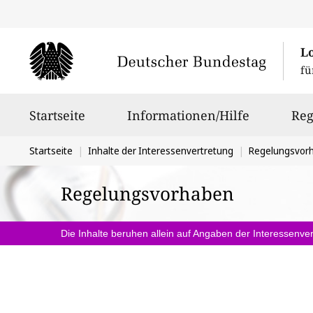
L
fü
Hauptnavigation
Startseite
Informationen/Hilfe
Reg
Sie
Startseite
Inhalte der Interessenvertretung
Regelungsvor
befinden
Regelungsvorhaben
sich
hier:
Die Inhalte beruhen allein auf Angaben der Interessenver