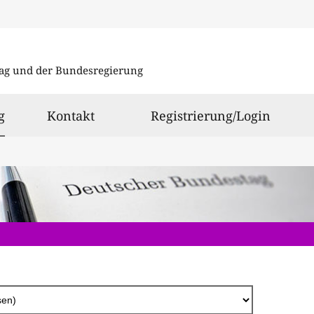
Direkt
zum
ag und der Bundesregierung
Inhalt
ausgewählt
g
Kontakt
Registrierung/Login