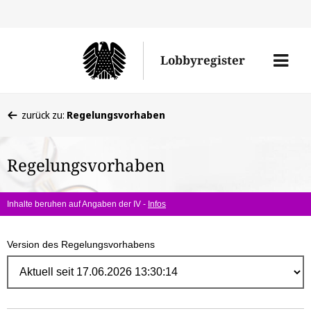
Direk
zum
Men
Lobbyregister
Inhal
öffne
Sie
zurück zu:
Regelungsvorhaben
befinden
sich
Regelungsvorhaben
hier:
Inhalte beruhen auf Angaben der IV -
Infos
Version des Regelungsvorhabens