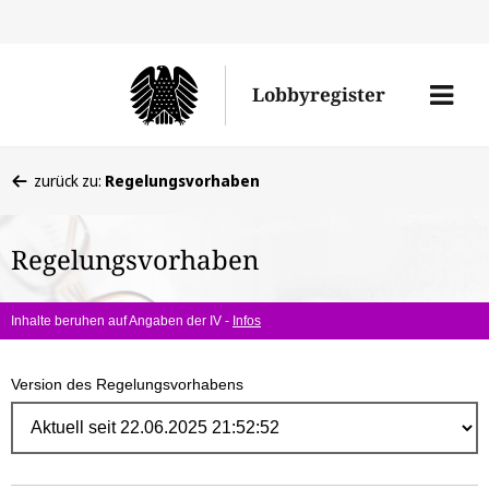
Direk
zum
Men
Lobbyregister
Inhal
öffne
Sie
zurück zu:
Regelungsvorhaben
befinden
sich
Regelungsvorhaben
hier:
Inhalte beruhen auf Angaben der IV -
Infos
Version des Regelungsvorhabens