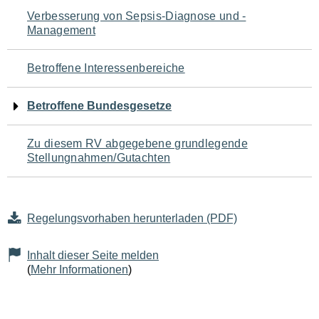
Navigation
Verbesserung von Sepsis-Diagnose und -
Management
für
den
Betroffene Interessenbereiche
Seiteninhalt
Betroffene Bundesgesetze
Zu diesem RV abgegebene grundlegende
Stellungnahmen/Gutachten
Regelungsvorhaben herunterladen (PDF)
Inhalt dieser Seite melden
(
Mehr Informationen
)