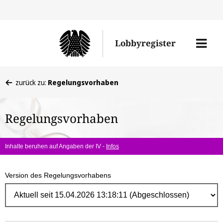
Direk
zum
Men
Lobbyregister
Inhal
öffne
Sie
zurück zu:
Regelungsvorhaben
befinden
sich
Regelungsvorhaben
hier:
Inhalte beruhen auf Angaben der IV -
Infos
Version des Regelungsvorhabens