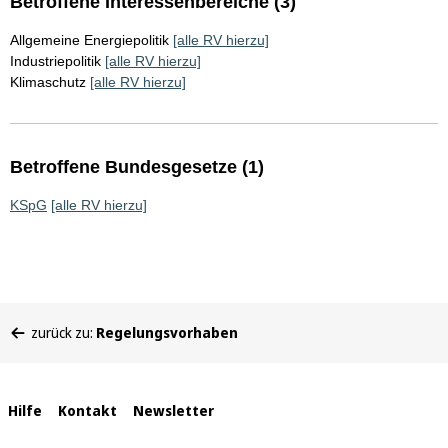
Betroffene Interessenbereiche (3)
Allgemeine Energiepolitik
[alle RV hierzu]
Industriepolitik
[alle RV hierzu]
Klimaschutz
[alle RV hierzu]
Betroffene Bundesgesetze (1)
KSpG
[alle RV hierzu]
Sie
zurück zu:
Regelungsvorhaben
befinden
sich
hier:
Interne
Hilfe
Kontakt
Newsletter
Links