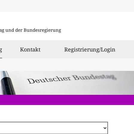
Direkt
zum
ag und der Bundesregierung
Inhalt
ausgewählt
g
Kontakt
Registrierung/Login