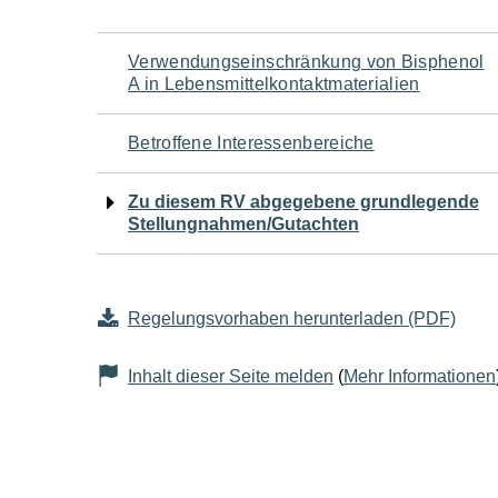
Navigation
Verwendungseinschränkung von Bisphenol
A in Lebensmittelkontaktmaterialien
für
Betroffene Interessenbereiche
den
Zu diesem RV abgegebene grundlegende
Seiteninhalt
Stellungnahmen/Gutachten
Regelungsvorhaben herunterladen (PDF)
Inhalt dieser Seite melden
(
Mehr Informationen