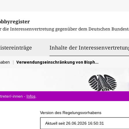
obbyregister
r die Interessenvertretung gegenüber dem
Deutschen Bundest
istereinträge
Inhalte der Interessenvertretun
haben
Verwendungseinschränkung von Bisphenol A in Lebensmittelkontaktmaterialien
treter/-innen -
Infos
.
Version des Regelungsvorhabens