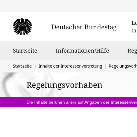
L
fü
Hauptnavigation
Startseite
Informationen/Hilfe
Reg
Sie
Startseite
Inhalte der Interessenvertretung
Regelungsvor
befinden
Regelungsvorhaben
sich
hier:
Die Inhalte beruhen allein auf Angaben der Interessenver