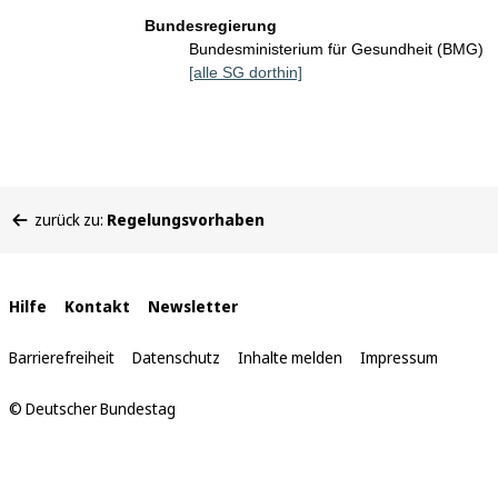
Bundesregierung
Bundesministerium für Gesundheit (BMG)
[alle SG dorthin]
Sie
zurück zu:
Regelungsvorhaben
befinden
sich
hier:
Interne
Hilfe
Kontakt
Newsletter
Links
Barrierefreiheit
Datenschutz
Inhalte melden
Impressum
© Deutscher Bundestag