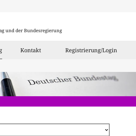
Direkt
zum
ag und der Bundesregierung
Inhalt
ausgewählt
g
Kontakt
Registrierung/Login