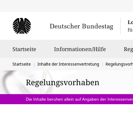
L
fü
Hauptnavigation
Startseite
Informationen/Hilfe
Reg
Sie
Startseite
Inhalte der Interessenvertretung
Regelungsvor
befinden
Regelungsvorhaben
sich
hier:
Die Inhalte beruhen allein auf Angaben der Interessenver