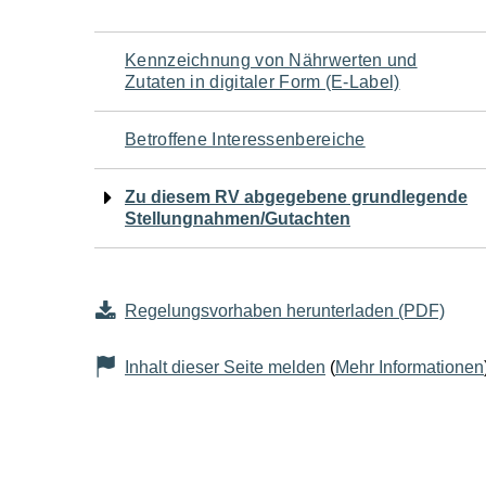
Navigation
Kennzeichnung von Nährwerten und
Zutaten in digitaler Form (E-Label)
für
Betroffene Interessenbereiche
den
Zu diesem RV abgegebene grundlegende
Seiteninhalt
Stellungnahmen/Gutachten
Regelungsvorhaben herunterladen (PDF)
Inhalt dieser Seite melden
(
Mehr Informationen