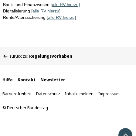
Bank- und Finanzwesen
[alle RV hierzu]
Digitalisierung
[alle RV hierzu]
Rente/Alterssicherung
[alle RV hierzu]
Sie
zurück zu:
Regelungsvorhaben
befinden
sich
hier:
Interne
Hilfe
Kontakt
Newsletter
Links
Barrierefreiheit
Datenschutz
Inhalte melden
Impressum
© Deutscher Bundestag
Nach