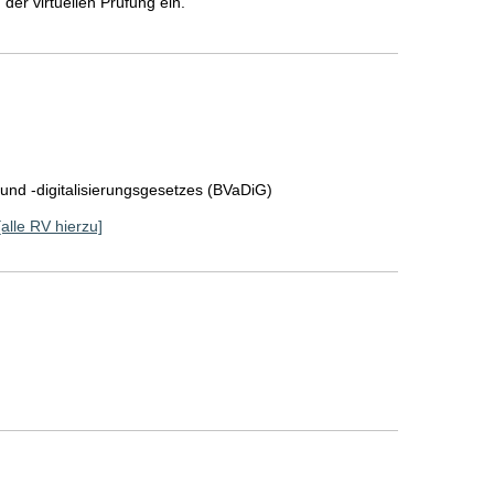
der virtuellen Prüfung ein.
 und -digitalisierungsgesetzes (BVaDiG)
[alle RV hierzu]