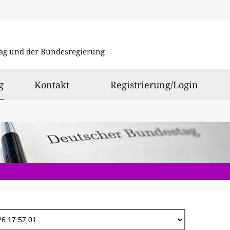
Direkt
zum
ag und der Bundesregierung
Inhalt
ausgewählt
g
Kontakt
Registrierung/Login