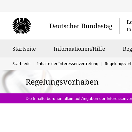
L
fü
Hauptnavigation
Startseite
Informationen/Hilfe
Reg
Sie
Startseite
Inhalte der Interessenvertretung
Regelungsvor
befinden
Regelungsvorhaben
sich
hier:
Die Inhalte beruhen allein auf Angaben der Interessenver