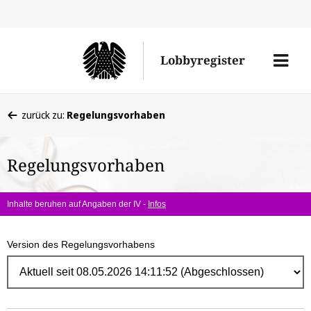
Direk
zum
Men
Lobbyregister
Inhal
öffne
Sie
zurück zu:
Regelungsvorhaben
befinden
sich
Regelungsvorhaben
hier:
Inhalte beruhen auf Angaben der IV -
Infos
Version des Regelungsvorhabens