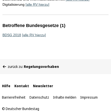
Digitalisierung
[alle RV hierzu]
Betroffene Bundesgesetze (1)
BDSG 2018
[alle RV hierzu]
Sie
zurück zu:
Regelungsvorhaben
befinden
sich
hier:
Interne
Hilfe
Kontakt
Newsletter
Links
Barrierefreiheit
Datenschutz
Inhalte melden
Impressum
© Deutscher Bundestag