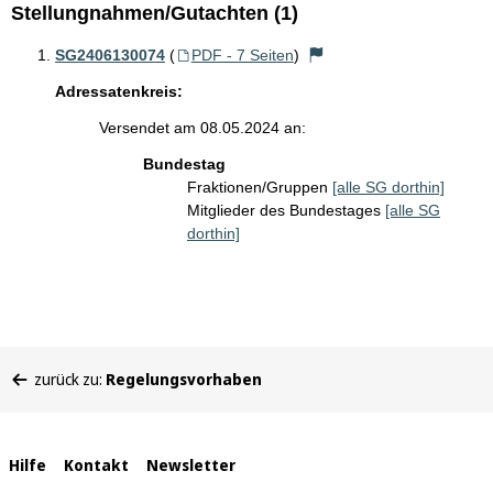
Stellungnahmen/Gutachten (1)
SG2406130074
(
PDF - 7 Seiten
)
Adressatenkreis:
Versendet am 08.05.2024 an:
Bundestag
Fraktionen/Gruppen
[alle SG dorthin]
Mitglieder des Bundestages
[alle SG
dorthin]
Sie
zurück zu:
Regelungsvorhaben
befinden
sich
hier:
Interne
Hilfe
Kontakt
Newsletter