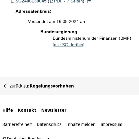
SG2406130045
(
PDF - 7 Seiten
)
Adressatenkreis:
Versendet am 16.05.2024 an:
Bundesregierung
Bundesministerium der Finanzen (BMF)
[alle SG dorthin]
Sie
zurück zu:
Regelungsvorhaben
befinden
sich
hier:
Interne
Hilfe
Kontakt
Newsletter
Links
Barrierefreiheit
Datenschutz
Inhalte melden
Impressum
© Deutscher Bundestag