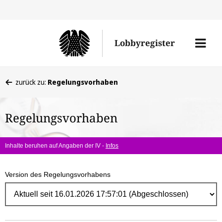
Direk
zum
Men
Lobbyregister
Inhal
öffne
Sie
zurück zu:
Regelungsvorhaben
befinden
sich
Regelungsvorhaben
hier:
Inhalte beruhen auf Angaben der IV -
Infos
Version des Regelungsvorhabens