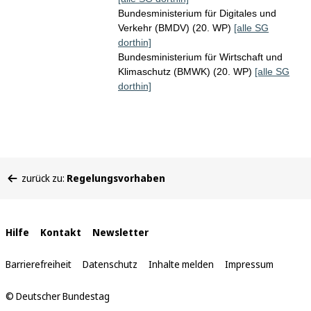
Bundesministerium für Digitales und
Verkehr (BMDV) (20. WP)
[alle SG
dorthin]
Bundesministerium für Wirtschaft und
Klimaschutz (BMWK) (20. WP)
[alle SG
dorthin]
Sie
zurück zu:
Regelungsvorhaben
befinden
sich
hier:
Interne
Hilfe
Kontakt
Newsletter
Links
Barrierefreiheit
Datenschutz
Inhalte melden
Impressum
© Deutscher Bundestag