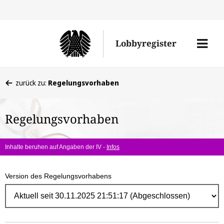
Direk
zum
Men
Lobbyregister
Inhal
öffne
Sie
zurück zu:
Regelungsvorhaben
befinden
sich
Regelungsvorhaben
hier:
Inhalte beruhen auf Angaben der IV -
Infos
Version des Regelungsvorhabens