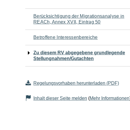
Navigation
Berücksichtigung der Migrationsanalyse in
REACh, Annex XVII, Eintrag 50
für
Betroffene Interessenbereiche
den
Zu diesem RV abgegebene grundlegende
Seiteninhalt
Stellungnahmen/Gutachten
Regelungsvorhaben herunterladen (PDF)
Inhalt dieser Seite melden
(
Mehr Informationen