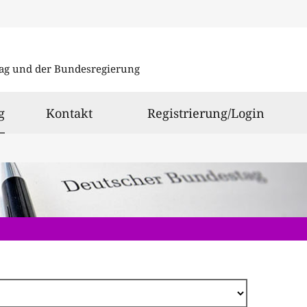
Direkt
zum
ag und der Bundesregierung
Inhalt
ausgewählt
g
Kontakt
Registrierung/Login