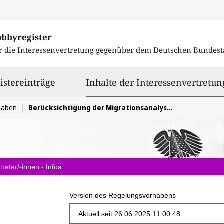
obbyregister
r die Interessenvertretung gegenüber dem
Deutschen Bundest
istereinträge
Inhalte der Interessenvertretun
haben
Berücksichtigung der Migrationsanalyse in REACh, Annex XVII, Eintrag 50
treter/-innen -
Infos
.
Version des Regelungsvorhabens