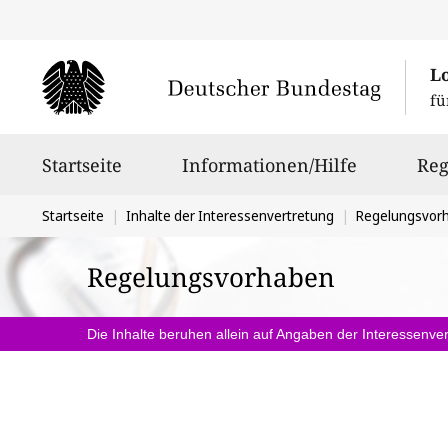
L
fü
Hauptnavigation
Startseite
Informationen/Hilfe
Reg
Sie
Startseite
Inhalte der Interessenvertretung
Regelungsvor
befinden
Regelungsvorhaben
sich
hier:
Die Inhalte beruhen allein auf Angaben der Interessenver