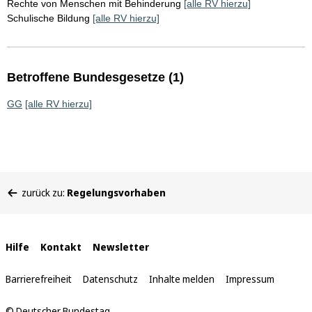
Rechte von Menschen mit Behinderung
[alle RV hierzu]
Schulische Bildung
[alle RV hierzu]
Betroffene Bundesgesetze (1)
GG
[alle RV hierzu]
Sie
zurück zu:
Regelungsvorhaben
befinden
sich
hier:
Interne
Hilfe
Kontakt
Newsletter
Links
Barrierefreiheit
Datenschutz
Inhalte melden
Impressum
© Deutscher Bundestag