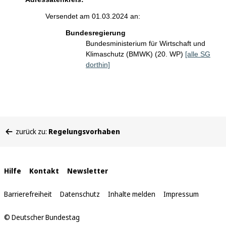
Versendet am 01.03.2024 an:
Bundesregierung
Bundesministerium für Wirtschaft und
Klimaschutz (BMWK) (20. WP)
[alle SG
dorthin]
Sie
zurück zu:
Regelungsvorhaben
befinden
sich
hier:
Interne
Hilfe
Kontakt
Newsletter
Links
Barrierefreiheit
Datenschutz
Inhalte melden
Impressum
© Deutscher Bundestag